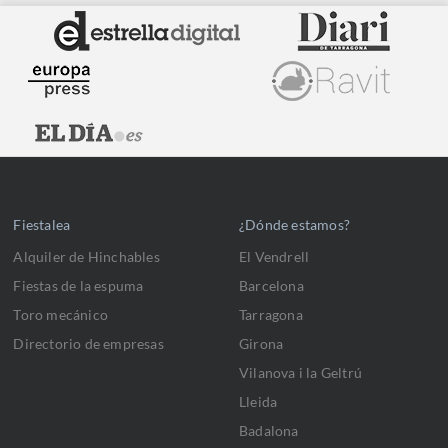
Fiestalea
¿Dónde estamos?
Alquiler de Hinchables
El Vendrell
Fiestas de la espuma
Barcelona
Toro mecánico
Tarragona
Directorio de empresas
Girona
Vilanova i la Geltrú
Lleida
Badalona