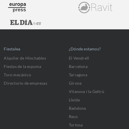
Fiestalea
¿Dónde estamos?
Alquiler de Hinchables
El Vendrell
Fiestas de la espuma
Barcelona
Toro mecánico
Tarragona
Directorio de empresas
Girona
Vilanova i la Geltrú
Lleida
Badalona
Reus
Tortosa