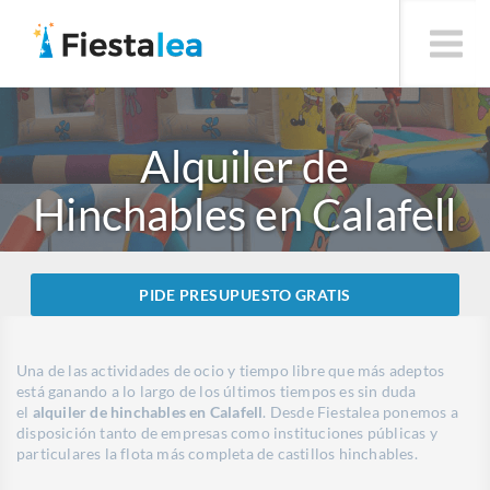
Alquiler de
Hinchables en Calafell
PIDE PRESUPUESTO GRATIS
Una de las actividades de ocio y tiempo libre que más adeptos
está ganando a lo largo de los últimos tiempos es sin duda
el
alquiler de hinchables en Calafell
. Desde Fiestalea ponemos a
disposición tanto de empresas como instituciones públicas y
particulares la flota más completa de castillos hinchables.