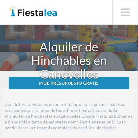
Alquiler de
Hinchables en
Canovelles
PIDE PRESUPUESTO GRATIS
Una de las actividades de ocio y tiempo libre que más adeptos
está ganando a lo largo de los últimos tiempos es sin duda
el
alquiler de hinchables en Canovelles
. Desde Fiestalea ponemos
a disposición tanto de empresas como instituciones públicas y
particulares la flota más completa de castillos hinchables.