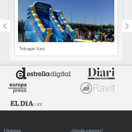
Tobogán Azul
T
Fiestalea
¿Dónde estamos?